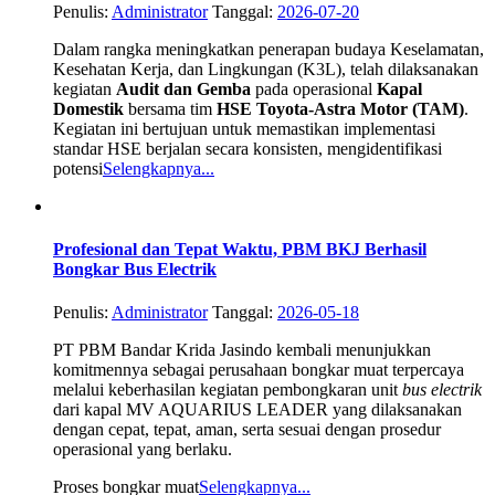
Penulis:
Administrator
Tanggal:
2026-07-20
Dalam rangka meningkatkan penerapan budaya Keselamatan,
Kesehatan Kerja, dan Lingkungan (K3L), telah dilaksanakan
kegiatan
Audit dan Gemba
pada operasional
Kapal
Domestik
bersama tim
HSE Toyota-Astra Motor (TAM)
.
Kegiatan ini bertujuan untuk memastikan implementasi
standar HSE berjalan secara konsisten, mengidentifikasi
potensi
Selengkapnya...
Profesional dan Tepat Waktu, PBM BKJ Berhasil
Bongkar Bus Electrik
Penulis:
Administrator
Tanggal:
2026-05-18
PT PBM Bandar Krida Jasindo kembali menunjukkan
komitmennya sebagai perusahaan bongkar muat terpercaya
melalui keberhasilan kegiatan pembongkaran unit
bus electrik
dari kapal MV AQUARIUS LEADER yang dilaksanakan
dengan cepat, tepat, aman, serta sesuai dengan prosedur
operasional yang berlaku.
Proses bongkar muat
Selengkapnya...