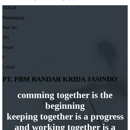
384624
Pengunjung
Hari Ini
261
Pesan
0
Lokasi
PT. PBM BANDAR KRIDA JASINDO
comming together is the
beginning
keeping together is a progress
and working together is a