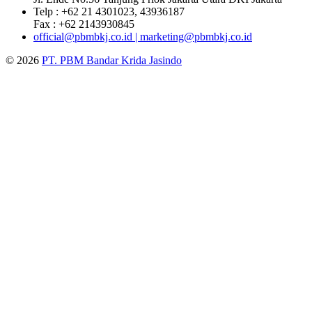
Telp : +62 21 4301023, 43936187
Fax : +62 2143930845
official@pbmbkj.co.id | marketing@pbmbkj.co.id
© 2026
PT. PBM Bandar Krida Jasindo