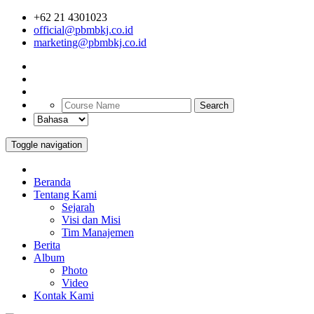
+62 21 4301023
official@pbmbkj.co.id
marketing@pbmbkj.co.id
Search
Toggle navigation
Beranda
Tentang Kami
Sejarah
Visi dan Misi
Tim Manajemen
Berita
Album
Photo
Video
Kontak Kami