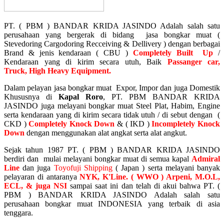
PT. ( PBM ) BANDAR KRIDA JASINDO
Adalah salah satu
perusahaan yang bergerak di bidang jasa bongkar muat (
Stevedoring Cargodoring Recceiving & Dellivery ) dengan berbagai
Brand & jenis kendaraan ( CBU )
Completely Built Up
/
Kendaraan yang di kirim secara utuh, Baik
Passanger car,
Truck,
High Heavy Equipm
ent.
Dalam pelayan jasa bongkar muat Expor, Impor dan juga Domestik
Khususnya di
Kapal Roro
, PT. PBM BANDAR KRIDA
JASINDO juga melayani bongkar muat Steel Plat, Habim, Engine
serta kendaraan yang di kirim secara tidak utuh / di sebut dengan (
CKD )
Completely Knock Down
& ( IKD )
Incompletely Knock
Down
dengan menggunakan alat angkat serta alat angkut.
Sejak tahun 1987 PT. ( PBM ) BANDAR KRIDA JASINDO
berdiri dan mulai melayani bongkar muat di semua kapal
Admiral
Line
dan juga
Toyofuji Shipping
( Japan ) serta melayani banyak
pelayaran di antaranya
NYK, K'Line. ( WWO ) Arpeni, M.O.L,
ECL, & juga NSI
sampai saat ini dan telah di akui bahwa PT. (
PBM ) BANDAR KRIDA JASINDO Adalah salah satu
perusahaan bongkar muat INDONESIA yang terbaik di asia
tenggara.