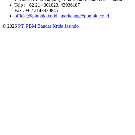
Telp : +62 21 4301023, 43936187
Fax : +62 2143930845
official@pbmbkj.co.id | marketing@pbmbkj.co.id
© 2026
PT. PBM Bandar Krida Jasindo