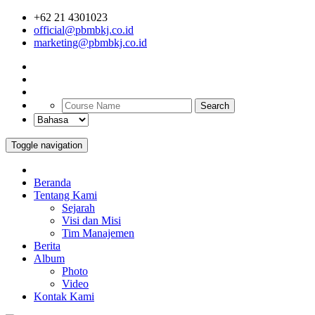
+62 21 4301023
official@pbmbkj.co.id
marketing@pbmbkj.co.id
Search
Toggle navigation
Beranda
Tentang Kami
Sejarah
Visi dan Misi
Tim Manajemen
Berita
Album
Photo
Video
Kontak Kami