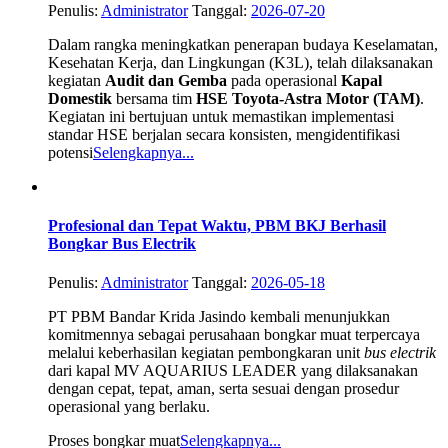
Penulis:
Administrator
Tanggal:
2026-07-20
Dalam rangka meningkatkan penerapan budaya Keselamatan,
Kesehatan Kerja, dan Lingkungan (K3L), telah dilaksanakan
kegiatan
Audit dan Gemba
pada operasional
Kapal
Domestik
bersama tim
HSE Toyota-Astra Motor (TAM)
.
Kegiatan ini bertujuan untuk memastikan implementasi
standar HSE berjalan secara konsisten, mengidentifikasi
potensi
Selengkapnya...
Profesional dan Tepat Waktu, PBM BKJ Berhasil
Bongkar Bus Electrik
Penulis:
Administrator
Tanggal:
2026-05-18
PT PBM Bandar Krida Jasindo kembali menunjukkan
komitmennya sebagai perusahaan bongkar muat terpercaya
melalui keberhasilan kegiatan pembongkaran unit
bus electrik
dari kapal MV AQUARIUS LEADER yang dilaksanakan
dengan cepat, tepat, aman, serta sesuai dengan prosedur
operasional yang berlaku.
Proses bongkar muat
Selengkapnya...