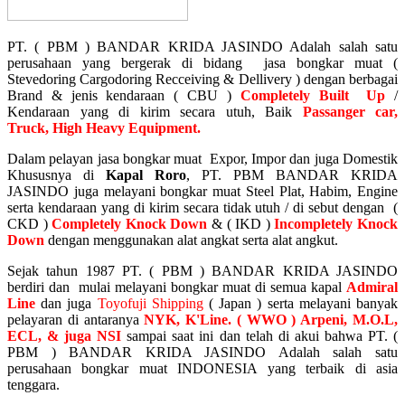
PT. ( PBM ) BANDAR KRIDA JASINDO
Adalah salah satu
perusahaan yang bergerak di bidang jasa bongkar muat (
Stevedoring Cargodoring Recceiving & Dellivery ) dengan berbagai
Brand & jenis kendaraan ( CBU )
Completely Built Up
/
Kendaraan yang di kirim secara utuh, Baik
Passanger car,
Truck,
High Heavy Equipm
ent.
Dalam pelayan jasa bongkar muat Expor, Impor dan juga Domestik
Khususnya di
Kapal Roro
, PT. PBM BANDAR KRIDA
JASINDO juga melayani bongkar muat Steel Plat, Habim, Engine
serta kendaraan yang di kirim secara tidak utuh / di sebut dengan (
CKD )
Completely Knock Down
& ( IKD )
Incompletely Knock
Down
dengan menggunakan alat angkat serta alat angkut.
Sejak tahun 1987 PT. ( PBM ) BANDAR KRIDA JASINDO
berdiri dan mulai melayani bongkar muat di semua kapal
Admiral
Line
dan juga
Toyofuji Shipping
( Japan ) serta melayani banyak
pelayaran di antaranya
NYK, K'Line. ( WWO ) Arpeni, M.O.L,
ECL, & juga NSI
sampai saat ini dan telah di akui bahwa PT. (
PBM ) BANDAR KRIDA JASINDO Adalah salah satu
perusahaan bongkar muat INDONESIA yang terbaik di asia
tenggara.