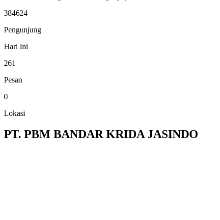
384624
Pengunjung
Hari Ini
261
Pesan
0
Lokasi
PT. PBM BANDAR KRIDA JASINDO
comming together is the
beginning
keeping together is a progress
and working together is a