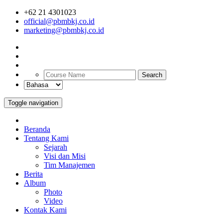
+62 21 4301023
official@pbmbkj.co.id
marketing@pbmbkj.co.id
Search
Toggle navigation
Beranda
Tentang Kami
Sejarah
Visi dan Misi
Tim Manajemen
Berita
Album
Photo
Video
Kontak Kami