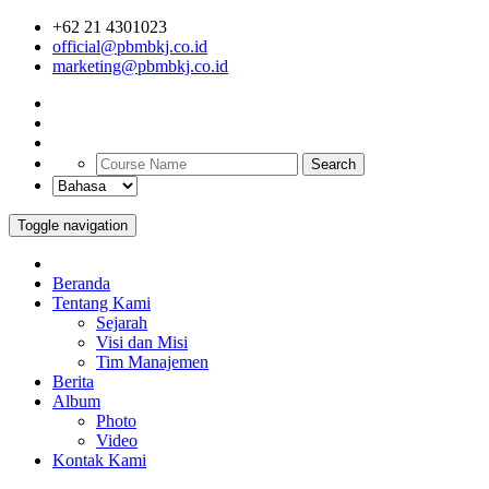
+62 21 4301023
official@pbmbkj.co.id
marketing@pbmbkj.co.id
Search
Toggle navigation
Beranda
Tentang Kami
Sejarah
Visi dan Misi
Tim Manajemen
Berita
Album
Photo
Video
Kontak Kami