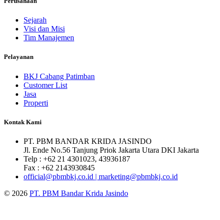
Perusahaan
Sejarah
Visi dan Misi
Tim Manajemen
Pelayanan
BKJ Cabang Patimban
Customer List
Jasa
Properti
Kontak Kami
PT. PBM BANDAR KRIDA JASINDO
Jl. Ende No.56 Tanjung Priok Jakarta Utara DKI Jakarta
Telp : +62 21 4301023, 43936187
Fax : +62 2143930845
official@pbmbkj.co.id | marketing@pbmbkj.co.id
© 2026
PT. PBM Bandar Krida Jasindo