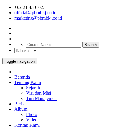
+62 21 4301023
official@pbmbkj.co.id
marketing@pbmbkj.co.id
Search
Toggle navigation
Beranda
Tentang Kami
Sejarah
Visi dan Misi
Tim Manajemen
Berita
Album
Photo
Video
Kontak Kami