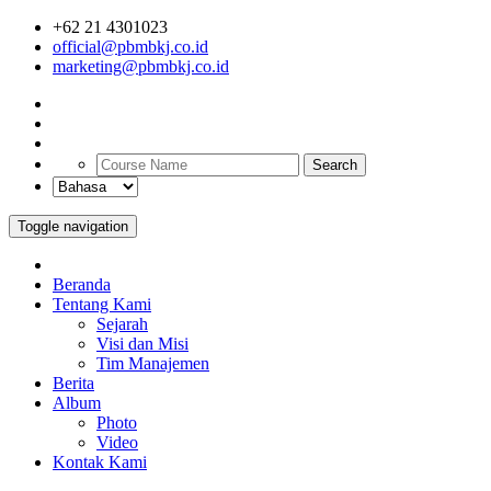
+62 21 4301023
official@pbmbkj.co.id
marketing@pbmbkj.co.id
Search
Toggle navigation
Beranda
Tentang Kami
Sejarah
Visi dan Misi
Tim Manajemen
Berita
Album
Photo
Video
Kontak Kami