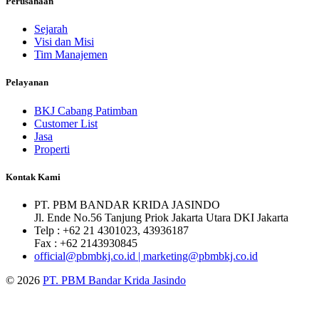
Perusahaan
Sejarah
Visi dan Misi
Tim Manajemen
Pelayanan
BKJ Cabang Patimban
Customer List
Jasa
Properti
Kontak Kami
PT. PBM BANDAR KRIDA JASINDO
Jl. Ende No.56 Tanjung Priok Jakarta Utara DKI Jakarta
Telp : +62 21 4301023, 43936187
Fax : +62 2143930845
official@pbmbkj.co.id | marketing@pbmbkj.co.id
© 2026
PT. PBM Bandar Krida Jasindo