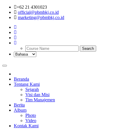
+62 21 4301023
official@pbmbkj.co.id
marketing@pbmbkj.co.id
Search
Toggle
navigation
Beranda
Tentang Kami
Sejarah
Visi dan Misi
Tim Manajemen
Berita
Album
Photo
Video
Kontak Kami