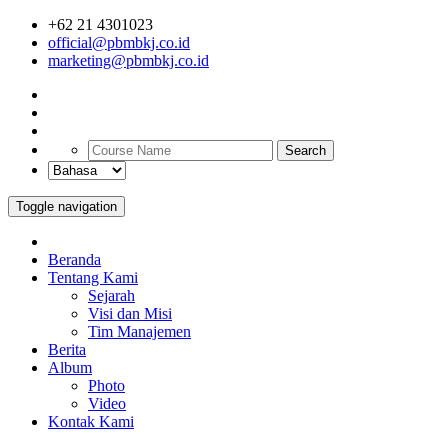
+62 21 4301023
official@pbmbkj.co.id
marketing@pbmbkj.co.id
Search
Toggle navigation
Beranda
Tentang Kami
Sejarah
Visi dan Misi
Tim Manajemen
Berita
Album
Photo
Video
Kontak Kami