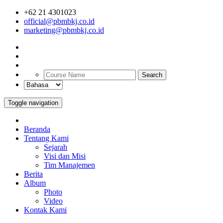
+62 21 4301023
official@pbmbkj.co.id
marketing@pbmbkj.co.id
Search
Toggle navigation
Beranda
Tentang Kami
Sejarah
Visi dan Misi
Tim Manajemen
Berita
Album
Photo
Video
Kontak Kami