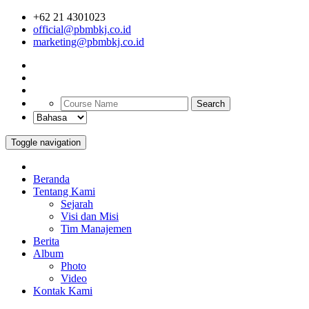
+62 21 4301023
official@pbmbkj.co.id
marketing@pbmbkj.co.id
Search
Toggle navigation
Beranda
Tentang Kami
Sejarah
Visi dan Misi
Tim Manajemen
Berita
Album
Photo
Video
Kontak Kami