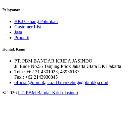
Pelayanan
BKJ Cabang Patimban
Customer List
Jasa
Properti
Kontak Kami
PT. PBM BANDAR KRIDA JASINDO
Jl. Ende No.56 Tanjung Priok Jakarta Utara DKI Jakarta
Telp : +62 21 4301023, 43936187
Fax : +62 2143930845
official@pbmbkj.co.id | marketing@pbmbkj.co.id
© 2026
PT. PBM Bandar Krida Jasindo