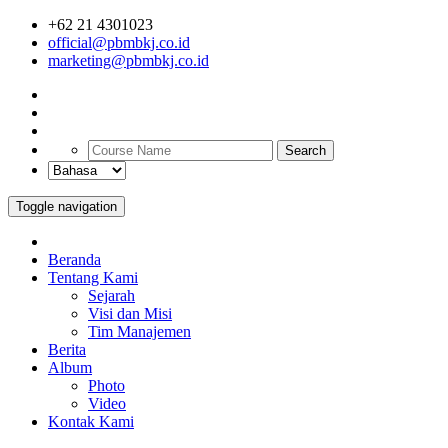
+62 21 4301023
official@pbmbkj.co.id
marketing@pbmbkj.co.id
Search
Toggle navigation
Beranda
Tentang Kami
Sejarah
Visi dan Misi
Tim Manajemen
Berita
Album
Photo
Video
Kontak Kami