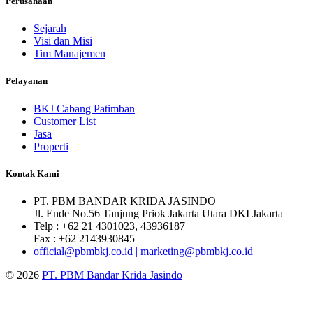
Perusahaan
Sejarah
Visi dan Misi
Tim Manajemen
Pelayanan
BKJ Cabang Patimban
Customer List
Jasa
Properti
Kontak Kami
PT. PBM BANDAR KRIDA JASINDO
Jl. Ende No.56 Tanjung Priok Jakarta Utara DKI Jakarta
Telp : +62 21 4301023, 43936187
Fax : +62 2143930845
official@pbmbkj.co.id | marketing@pbmbkj.co.id
© 2026
PT. PBM Bandar Krida Jasindo