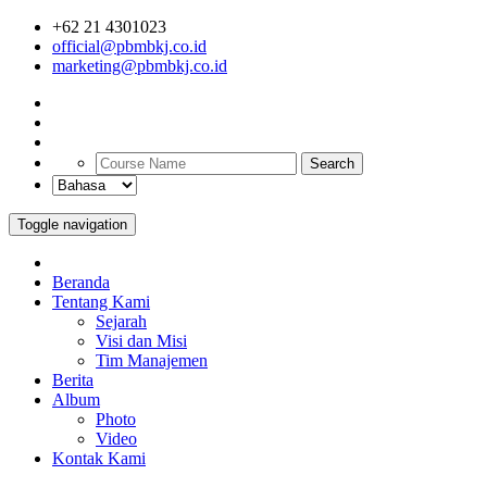
+62 21 4301023
official@pbmbkj.co.id
marketing@pbmbkj.co.id
Search
Toggle navigation
Beranda
Tentang Kami
Sejarah
Visi dan Misi
Tim Manajemen
Berita
Album
Photo
Video
Kontak Kami