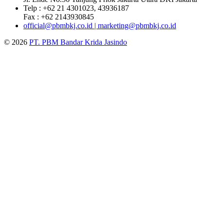
Telp : +62 21 4301023, 43936187
Fax : +62 2143930845
official@pbmbkj.co.id | marketing@pbmbkj.co.id
© 2026
PT. PBM Bandar Krida Jasindo