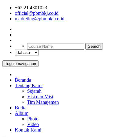
+62 21 4301023
official@pbmbkj.co.id
marketing@pbmbkj.co.id
Search
Toggle navigation
Beranda
Tentang Kami
Sejarah
Visi dan Misi
Tim Manajemen
Berita
Album
Photo
Video
Kontak Kami