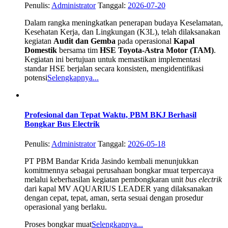
Penulis:
Administrator
Tanggal:
2026-07-20
Dalam rangka meningkatkan penerapan budaya Keselamatan,
Kesehatan Kerja, dan Lingkungan (K3L), telah dilaksanakan
kegiatan
Audit dan Gemba
pada operasional
Kapal
Domestik
bersama tim
HSE Toyota-Astra Motor (TAM)
.
Kegiatan ini bertujuan untuk memastikan implementasi
standar HSE berjalan secara konsisten, mengidentifikasi
potensi
Selengkapnya...
Profesional dan Tepat Waktu, PBM BKJ Berhasil
Bongkar Bus Electrik
Penulis:
Administrator
Tanggal:
2026-05-18
PT PBM Bandar Krida Jasindo kembali menunjukkan
komitmennya sebagai perusahaan bongkar muat terpercaya
melalui keberhasilan kegiatan pembongkaran unit
bus electrik
dari kapal MV AQUARIUS LEADER yang dilaksanakan
dengan cepat, tepat, aman, serta sesuai dengan prosedur
operasional yang berlaku.
Proses bongkar muat
Selengkapnya...