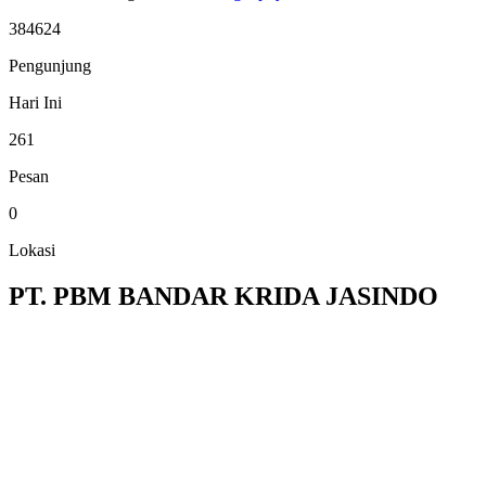
384624
Pengunjung
Hari Ini
261
Pesan
0
Lokasi
PT. PBM BANDAR KRIDA JASINDO
comming together is the
beginning
keeping together is a progress
and working together is a