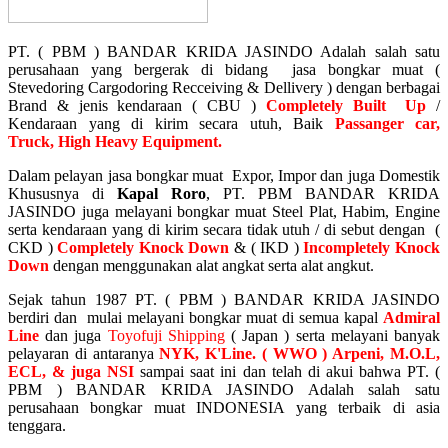
PT. ( PBM ) BANDAR KRIDA JASINDO
Adalah salah satu
perusahaan yang bergerak di bidang jasa bongkar muat (
Stevedoring Cargodoring Recceiving & Dellivery ) dengan berbagai
Brand & jenis kendaraan ( CBU )
Completely Built Up
/
Kendaraan yang di kirim secara utuh, Baik
Passanger car,
Truck,
High Heavy Equipm
ent.
Dalam pelayan jasa bongkar muat Expor, Impor dan juga Domestik
Khususnya di
Kapal Roro
, PT. PBM BANDAR KRIDA
JASINDO juga melayani bongkar muat Steel Plat, Habim, Engine
serta kendaraan yang di kirim secara tidak utuh / di sebut dengan (
CKD )
Completely Knock Down
& ( IKD )
Incompletely Knock
Down
dengan menggunakan alat angkat serta alat angkut.
Sejak tahun 1987 PT. ( PBM ) BANDAR KRIDA JASINDO
berdiri dan mulai melayani bongkar muat di semua kapal
Admiral
Line
dan juga
Toyofuji Shipping
( Japan ) serta melayani banyak
pelayaran di antaranya
NYK, K'Line. ( WWO ) Arpeni, M.O.L,
ECL, & juga NSI
sampai saat ini dan telah di akui bahwa PT. (
PBM ) BANDAR KRIDA JASINDO Adalah salah satu
perusahaan bongkar muat INDONESIA yang terbaik di asia
tenggara.