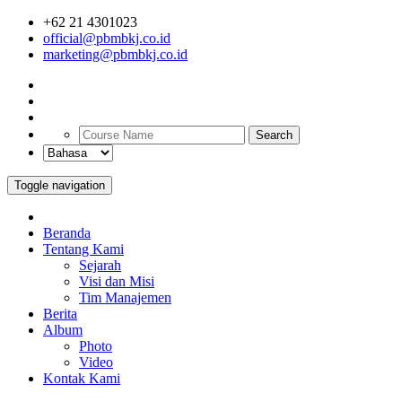
+62 21 4301023
official@pbmbkj.co.id
marketing@pbmbkj.co.id
Search
Toggle navigation
Beranda
Tentang Kami
Sejarah
Visi dan Misi
Tim Manajemen
Berita
Album
Photo
Video
Kontak Kami