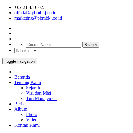
+62 21 4301023
official@pbmbkj.co.id
marketing@pbmbkj.co.id
Search
Toggle navigation
Beranda
Tentang Kami
Sejarah
Visi dan Misi
Tim Manajemen
Berita
Album
Photo
Video
Kontak Kami