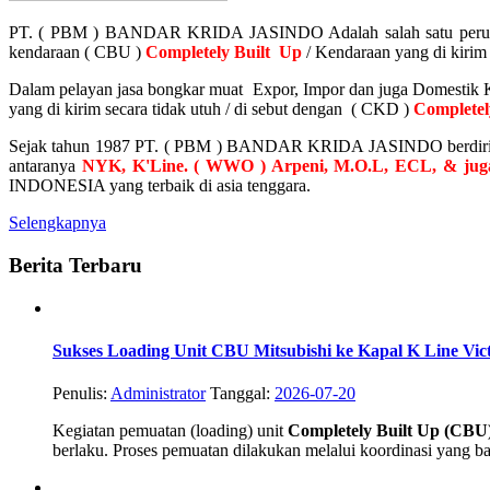
PT. ( PBM ) BANDAR KRIDA JASINDO
Adalah salah satu peru
kendaraan ( CBU )
Completely Built Up
/ Kendaraan yang di kirim
Dalam pelayan jasa bongkar muat Expor, Impor dan juga Domestik 
yang di kirim secara tidak utuh / di sebut dengan ( CKD )
Complete
Sejak tahun 1987 PT. ( PBM ) BANDAR KRIDA JASINDO berdiri d
antaranya
NYK, K'Line. ( WWO ) Arpeni, M.O.L, ECL, & jug
INDONESIA yang terbaik di asia tenggara.
Selengkapnya
Berita Terbaru
Sukses Loading Unit CBU Mitsubishi ke Kapal K Line Vic
Penulis:
Administrator
Tanggal:
2026-07-20
Kegiatan pemuatan (loading) unit
Completely Built Up (CBU)
berlaku. Proses pemuatan dilakukan melalui koordinasi yang bai