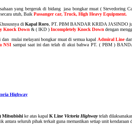
sahaan yang bergerak di bidang jasa bongkar muat ( Stevedoring Ca
 secara utuh, Baik
Passanger car, Truck,
High Heavy Equipm
ent.
Khususnya di
Kapal Roro
, PT. PBM BANDAR KRIDA JASINDO juga me
ly Knock Down
& ( IKD )
Incompletely Knock Down
dengan menggun
an mulai melayani bongkar muat di semua kapal
Admiral Line
dan
a NSI
sampai saat ini dan telah di akui bahwa PT. ( PBM ) BA
toria Highway
 Mitsubishi
ke atas kapal
K Line
Victoria Highway
telah dilaksanaka
k antara seluruh pihak terkait guna memastikan setiap unit kendaraan 