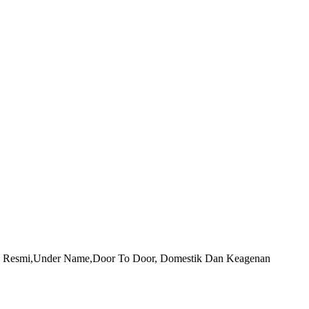
g
s
 In) Resmi,Under Name,Door To Door, Domestik Dan Keagenan