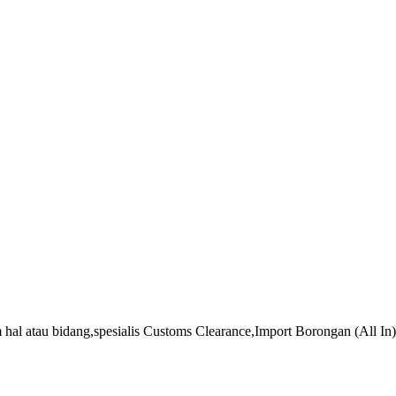
comming together is the beginnin
keeping together is a progress
and working together is a succes
(Henry Ford Quotes)
 hal atau bidang,spesialis Customs Clearance,Import Borongan (All