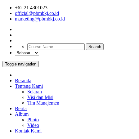
+62 21 4301023
official@pbmbkj.co.id
marketing@pbmbkj.co.id
Search
Toggle navigation
Beranda
Tentang Kami
Sejarah
Visi dan Misi
Tim Manajemen
Berita
Album
Photo
Video
Kontak Kami