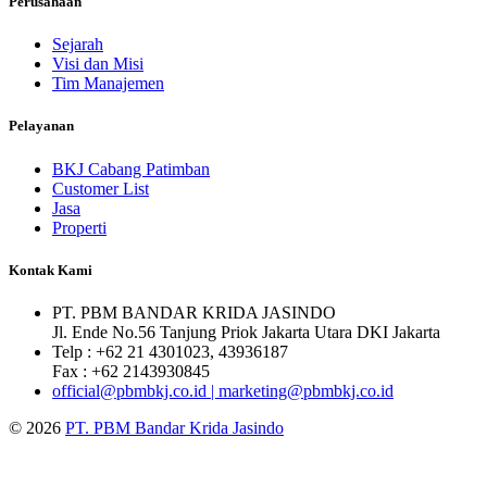
Perusahaan
Sejarah
Visi dan Misi
Tim Manajemen
Pelayanan
BKJ Cabang Patimban
Customer List
Jasa
Properti
Kontak Kami
PT. PBM BANDAR KRIDA JASINDO
Jl. Ende No.56 Tanjung Priok Jakarta Utara DKI Jakarta
Telp : +62 21 4301023, 43936187
Fax : +62 2143930845
official@pbmbkj.co.id | marketing@pbmbkj.co.id
© 2026
PT. PBM Bandar Krida Jasindo