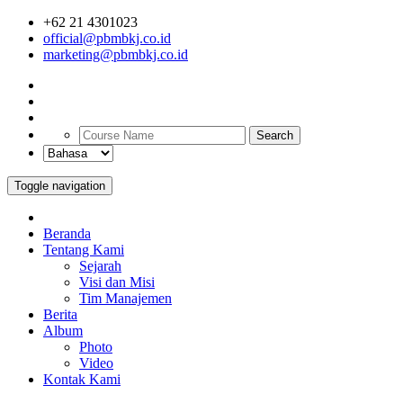
+62 21 4301023
official@pbmbkj.co.id
marketing@pbmbkj.co.id
Search
Toggle navigation
Beranda
Tentang Kami
Sejarah
Visi dan Misi
Tim Manajemen
Berita
Album
Photo
Video
Kontak Kami