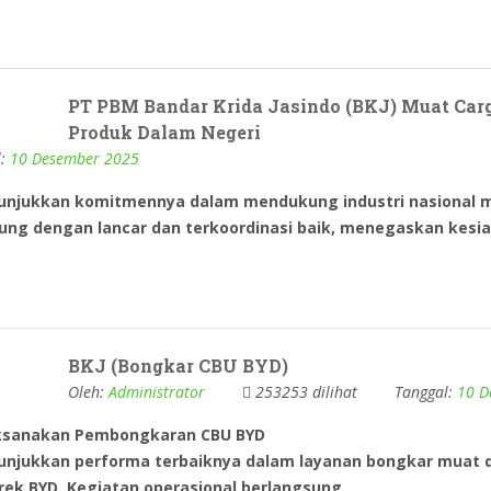
PT PBM Bandar Krida Jasindo (BKJ) Muat Car
Produk Dalam Negeri
l:
10 Desember 2025
nunjukkan komitmennya dalam mendukung industri nasional m
gsung dengan lancar dan terkoordinasi baik, menegaskan kes
BKJ (Bongkar CBU BYD)
Oleh:
Administrator
253253 dilihat
Tanggal:
10 D
laksanakan Pembongkaran CBU BYD
nunjukkan performa terbaiknya dalam layanan bongkar muat 
ek BYD. Kegiatan operasional berlangsung ...