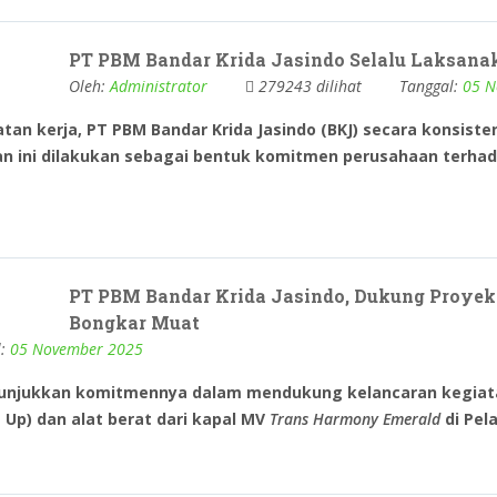
PT PBM Bandar Krida Jasindo Selalu Laksan
Oleh:
Administrator
279243 dilihat
Tanggal:
05 N
an kerja, PT PBM Bandar Krida Jasindo (BKJ) secara konsis
tan ini dilakukan sebagai bentuk komitmen perusahaan terh
PT PBM Bandar Krida Jasindo, Dukung Proyek 
Bongkar Muat
l:
05 November 2025
njukkan komitmennya dalam mendukung kelancaran kegiatan 
 Up)
dan
alat berat
dari kapal
MV
Trans Harmony Emerald
di
Pel