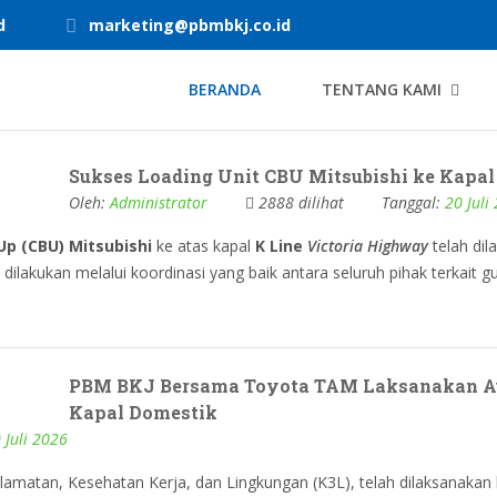
d
marketing@pbmbkj.co.id
BERANDA
TENTANG KAMI
Sukses Loading Unit CBU Mitsubishi ke Kapal
Oleh:
Administrator
2888 dilihat
Tanggal:
20 Juli
Up (CBU) Mitsubishi
ke atas kapal
K Line
Victoria Highway
telah dil
ilakukan melalui koordinasi yang baik antara seluruh pihak terkait g
PBM BKJ Bersama Toyota TAM Laksanakan Au
Kapal Domestik
 Juli 2026
matan, Kesehatan Kerja, dan Lingkungan (K3L), telah dilaksanakan