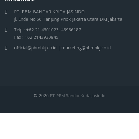
PT. PBM BANDAR KRIDA JASINDO
Jl. Ende No.56 Tanjung Priok Jakarta Utara DKI Jakarta
Telp : +62 21 4301023, 43936187
Fax : +62 2143930845
official@pbmbkj.co.id | marketing@pbmbkj.co.id
© 2026
PT. PBM Bandar Krida Jasindo