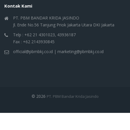
Kontak Kami
PT. PBM BANDAR KRIDA JASINDO
Jl. Ende No.56 Tanjung Priok Jakarta Utara DKI Jakarta
Telp : +62 21 4301023, 43936187
Fax : +62 2143930845
official@pbmbkj.co.id | marketing@pbmbkj.co.id
© 2026
PT. PBM Bandar Krida Jasindo