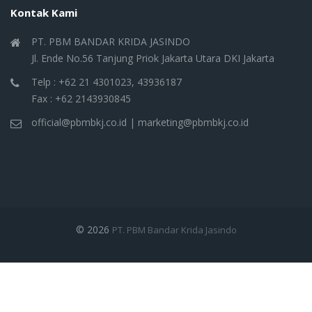
Kontak Kami
PT. PBM BANDAR KRIDA JASINDO
Jl. Ende No.56 Tanjung Priok Jakarta Utara DKI Jakarta
Telp : +62 21 4301023, 43936187
Fax : +62 2143930845
official@pbmbkj.co.id | marketing@pbmbkj.co.id
© 2026
PT. PBM Bandar Krida Jasindo