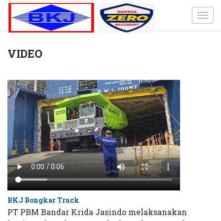
Toggl
navig
VIDEO
BKJ Bongkar Truck
PT PBM Bandar Krida Jasindo melaksanakan