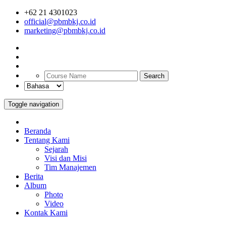
+62 21 4301023
official@pbmbkj.co.id
marketing@pbmbkj.co.id
Search
Toggle navigation
Beranda
Tentang Kami
Sejarah
Visi dan Misi
Tim Manajemen
Berita
Album
Photo
Video
Kontak Kami