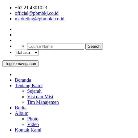
+62 21 4301023
official@pbmbkj.co.id
marketing@pbmbkj.co.id
Search
Toggle navigation
Beranda
Tentang Kami
Sejarah
Visi dan Misi
Tim Manajemen
Berita
Album
Photo
Video
Kontak Kami