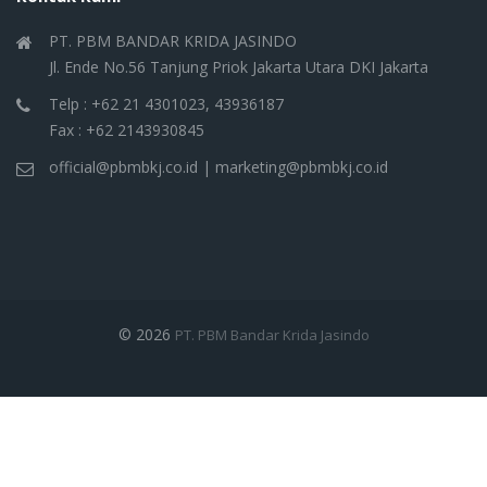
PT. PBM BANDAR KRIDA JASINDO
Jl. Ende No.56 Tanjung Priok Jakarta Utara DKI Jakarta
Telp : +62 21 4301023, 43936187
Fax : +62 2143930845
official@pbmbkj.co.id | marketing@pbmbkj.co.id
© 2026
PT. PBM Bandar Krida Jasindo