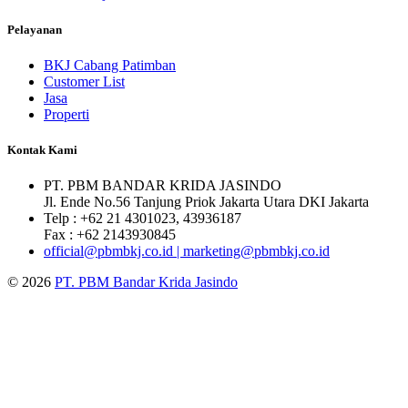
Pelayanan
BKJ Cabang Patimban
Customer List
Jasa
Properti
Kontak Kami
PT. PBM BANDAR KRIDA JASINDO
Jl. Ende No.56 Tanjung Priok Jakarta Utara DKI Jakarta
Telp : +62 21 4301023, 43936187
Fax : +62 2143930845
official@pbmbkj.co.id | marketing@pbmbkj.co.id
© 2026
PT. PBM Bandar Krida Jasindo