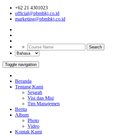
+62 21 4301023
official@pbmbkj.co.id
marketing@pbmbkj.co.id
Search
Toggle navigation
Beranda
Tentang Kami
Sejarah
Visi dan Misi
Tim Manajemen
Berita
Album
Photo
Video
Kontak Kami